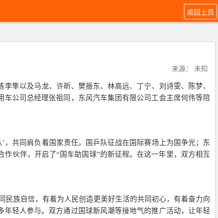
返回上页
来源： 未知
教练李隼以及马龙、许昕、樊振东、林高远、丁宁、刘诗雯、陈梦、
用车公司总经理张祖同，东风汽车集团有限公司工会主席何伟等陪
队’，共同肩负着国家责任。国乒队征战在国际赛场上为国争光；东
作伙伴，开启了“国车助国球”的新征程。在这一年里，双方相互
同民族自信，有着为人民创造更美好生活的共同初心，有着奋力向
多年轻人参与。双方通过国球新风潮等接地气的推广活动，让年轻