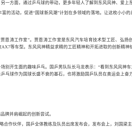
另一方面，通过乒乓球的带动，更多年轻人了解到东风风神、爱上东
加丰富的活动，促进“国球新风潮”计划在多领域的落地。让这枚小小的
“贾恩涛工作室”。贾恩涛工作室是东风汽车培育技术型工匠、弘扬
0款AX7等车型。东风风神精益求精的工匠精神和开拓进取的创新精
一场别开生面的趣味乒乓。国乒男队队长马龙表示：“看到东风风神车
乒乓球作为国球长盛不衰的基石，也将激励国乒队员在奥运会上奋力
潮品牌并肩崛起的创新尝试。
方战略合作伙伴，国乒全体教练及队员出席发布会，发布会上，刘国梁