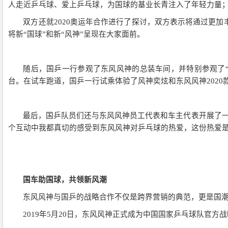
人走近乒乓球、爱上乒乓球，为国球的基业长青注入了年轻力量；
双方还就2020奥运年合作进行了探讨，双方表示将通过更
将新“国球”和新“风神”呈现在大家面前。
随后，国乒一行参观了东风风神的总装车间，并特别参观了
台。在试车跑道，国乒一行试乘体验了风神奕炫和东风风神202
最后，国乒队员们还与东风风神员工代表和车主代表开展了
个互动中我都真切的感受到东风风神对乒乓球的热爱，这份热爱是
国车助国球，共领新风潮
东风风神与国乒的战略合作不仅是跨界营销的典范，更是国
2019年5月20日，东风风神正式成为中国国家乒乓球队官