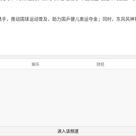
续携手，推动国球运动普及，助力国乒健儿奥运夺金；同时，东风风
娱乐
财经
进入该频道