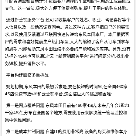
车配置选型和自动计价,按照客户选择的车型和配件,动态生成最终成
交价。这一做法,极大的方便了消费者购车,提升了用户的购车体验。
通过新营销服务平台,还可以收集客户的姓名、职业、驾驶喜好等个
人信息以及一些动态调查问卷。通过这种方式,客户把自己的购买需
求,以及使用反馈通过互联网快速传递给东风本田本厂。本厂根据客
户的需求和喜好提前生产热门车型,大大的缩短了客户从订车到拿车
的周期,也能帮助东风本田压缩不必要的产能和减少库存。另外,没有
达标的4S店也可以通过“云上新营销服务平台”进行问题分析,找出业
务短板,提升销售水平。
平台构建面临多重挑战
规划初期,东风本田的最初诉求是,要在极短的时间里,在全国460家
4S店快速布放wifi和云营销平台,这面临巨大的挑战和困难:
第一是网点覆盖问题,东风本田目前有460家4S店,未来几年会超过1
千家4S点,分布在全国各个地方,需要使用云来解决统一管理监控和
集中运维问题。
第二是成本控制问题,自建IT的费用非常高,设备的购买和维修本身