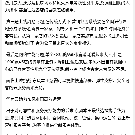
费用庞大,还涉及机房场地和风火水电等隐性费用,以及运维团队的人
力成本,甚至往返各店的巨额差旅费用。
第三是上线周期问题,在传统方式下,营销业务系统要在全国进行落
地形成系统化,需要一家家店的导入和一个个的项目推进,时间花费会
非常长。从第一家店的导入到最后一家店实施完成,很多的业务机会
和商机都错过了,会为公司带来巨大的商业损失。
最后是网络性能问题,单个4S店的Wifi带宽消耗看起来大不,但是
1000家4S店的流量在业务高峰期汇聚起来后,东风本田自有数据中
心的已有带宽性能完全无法满足,新业务上线也会带来带宽的不足。
面临上述挑战,东风本田急需可以提供快速部署、弹性支撑、安全可
靠的云服务商来支持。
华为云助力东风本田高效运营
出于对可靠性和服务支撑能力的诉求,东风本田最终选择携手华为
云,来共同打造云网协同、全网联动、统一管理、集中运营的“云上新
营销服务平台“,为客户提供全新服务体验。