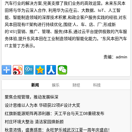
汽车行业的解决方案,完美支撑了我们业务的高效运营。未来东风本
田将与华为云深入合作, 利用华为云在云、大数据、IoT、人工智
能、智能制造领域的深厚技术积累,和政企客户服务实践的经验,对东
风本田现有IT架构进行持续优化,围绕‘人、车、店、厂’,形成新
的‘4S’(营销、推广、管理、服务)体系,通过云平台提供极致的汽车服
务体验,提升东风本田在工业制造领域的智能化能力。“东风本田汽车
IT主管丁方表示。
责编：admin
新闻
娱乐
财经
科技
聚焦合规管理，推动发展纵深
设计思维以人为本 华硕获22项iF设计大奖
红旗新能源矩阵再添利器：天工平台与天工08重磅发布
村庄环境大整治 清洁家园焕新颜
秋意浓情，盛惠感恩：永旺梦乐城武汉江夏一周年庆盛启！