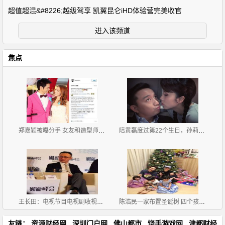
超值超混&#8226;越级驾享 凯翼昆仑iHD体验营完美收官
进入该频道
焦点
郑嘉颖被曝分手 女友和造型师互喊宝贝
陪黄磊度过第22个生日，孙莉献上甜蜜一吻
王长田：电视节目电视剧收视率90%以上是假的
陈浩民一家布置圣诞树 四个孩子坐一地
友链：
资源财经网
深圳门户网
佛山都市
饶手游戏网
津都财经