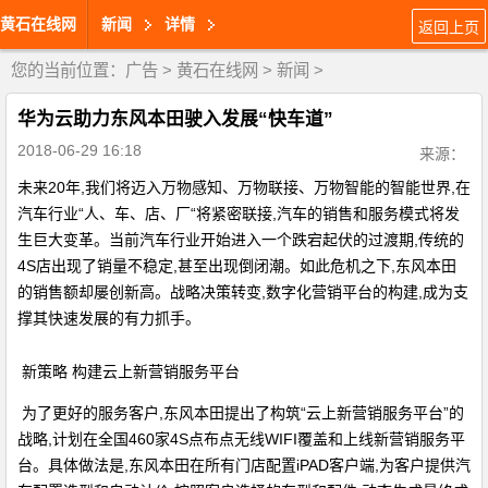
黄石在线网
新闻
详情
返回上页
您的当前位置：
广告
>
黄石在线网
>
新闻
>
华为云助力东风本田驶入发展“快车道”
2018-06-29 16:18
来源：
未来20年,我们将迈入万物感知、万物联接、万物智能的智能世界,在
汽车行业“人、车、店、厂“将紧密联接,汽车的销售和服务模式将发
生巨大变革。当前汽车行业开始进入一个跌宕起伏的过渡期,传统的
4S店出现了销量不稳定,甚至出现倒闭潮。如此危机之下,东风本田
的销售额却屡创新高。战略决策转变,数字化营销平台的构建,成为支
撑其快速发展的有力抓手。
新策略 构建云上新营销服务平台
为了更好的服务客户,东风本田提出了构筑“云上新营销服务平台”的
战略,计划在全国460家4S点布点无线WIFI覆盖和上线新营销服务平
台。具体做法是,东风本田在所有门店配置iPAD客户端,为客户提供汽