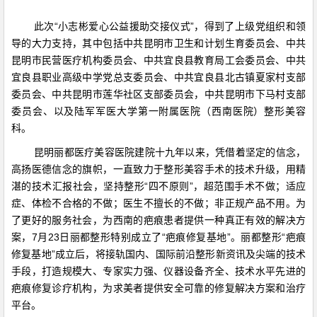
此次“小志彬爱心公益援助交接仪式”，得到了上级党组织和领
导的大力支持，其中包括中共昆明市卫生和计划生育委员会、中共
昆明市民营医疗机构委员会、中共宜良县教育局工会委员会、中共
宜良县职业高级中学党总支委员会、中共宜良县北古镇夏家村支部
委员会、中共昆明市莲华社区支部委员会，中共昆明市下马村支部
委员会、以及陆军军医大学第一附属医院（西南医院）整形美容
科。
昆明丽都医疗美容医院建院十九年以来，凭借着坚定的信念，
高扬医德信念的旗帜，一直致力于整形美容手术的技术升级，用精
湛的技术汇报社会，坚持整形“四不原则”，超范围手术不做；适应
症、体检不合格的不做；医生不擅长的不做；非正规产品不用。为
了更好的服务社会，为西南的疤痕患者提供一种真正有效的解决方
案，7月23日丽都整形特别成立了“疤痕修复基地”。丽都整形“疤痕
修复基地”成立后，将接轨国内、国际前沿整形新资讯及尖端的技术
手段，打造规模大、专家实力强、仪器设备齐全、技术水平先进的
疤痕修复诊疗机构，为求美者提供安全可靠的修复解决方案和治疗
平台。