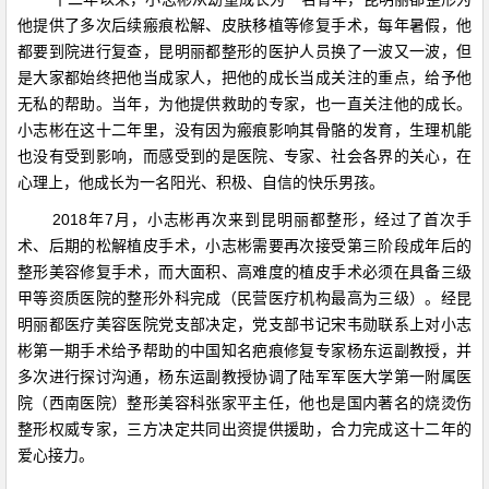
他提供了多次后续瘢痕松解、皮肤移植等修复手术，每年暑假，他
都要到院进行复查，昆明丽都整形的医护人员换了一波又一波，但
是大家都始终把他当成家人，把他的成长当成关注的重点，给予他
无私的帮助。当年，为他提供救助的专家，也一直关注他的成长。
小志彬在这十二年里，没有因为瘢痕影响其骨骼的发育，生理机能
也没有受到影响，而感受到的是医院、专家、社会各界的关心，在
心理上，他成长为一名阳光、积极、自信的快乐男孩。
2018年7月，小志彬再次来到昆明丽都整形，经过了首次手
术、后期的松解植皮手术，小志彬需要再次接受第三阶段成年后的
整形美容修复手术，而大面积、高难度的植皮手术必须在具备三级
甲等资质医院的整形外科完成（民营医疗机构最高为三级）。经昆
明丽都医疗美容医院党支部决定，党支部书记宋韦勋联系上对小志
彬第一期手术给予帮助的中国知名疤痕修复专家杨东运副教授，并
多次进行探讨沟通，杨东运副教授协调了陆军军医大学第一附属医
院（西南医院）整形美容科张家平主任，他也是国内著名的烧烫伤
整形权威专家，三方决定共同出资提供援助，合力完成这十二年的
爱心接力。