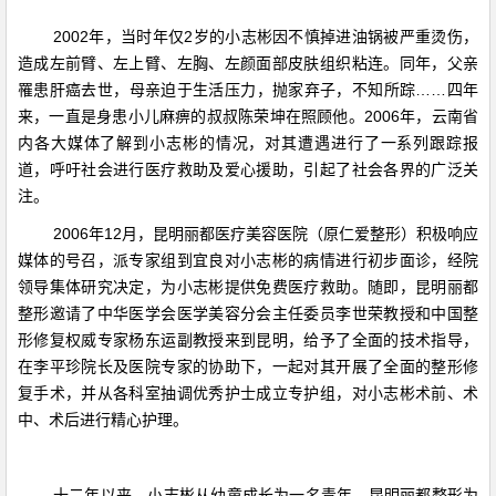
2002年，当时年仅2岁的小志彬因不慎掉进油锅被严重烫伤，
造成左前臂、左上臂、左胸、左颜面部皮肤组织粘连。同年，父亲
罹患肝癌去世，母亲迫于生活压力，抛家弃子，不知所踪……四年
来，一直是身患小儿麻痹的叔叔陈荣坤在照顾他。2006年，云南省
内各大媒体了解到小志彬的情况，对其遭遇进行了一系列跟踪报
道，呼吁社会进行医疗救助及爱心援助，引起了社会各界的广泛关
注。
2006年12月，昆明丽都医疗美容医院（原仁爱整形）积极响应
媒体的号召，派专家组到宜良对小志彬的病情进行初步面诊，经院
领导集体研究决定，为小志彬提供免费医疗救助。随即，昆明丽都
整形邀请了中华医学会医学美容分会主任委员李世荣教授和中国整
形修复权威专家杨东运副教授来到昆明，给予了全面的技术指导，
在李平珍院长及医院专家的协助下，一起对其开展了全面的整形修
复手术，并从各科室抽调优秀护士成立专护组，对小志彬术前、术
中、术后进行精心护理。
十二年以来，小志彬从幼童成长为一名青年，昆明丽都整形为