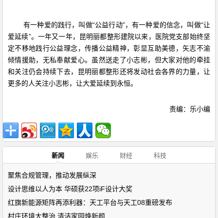
有一种爱的践行，叫做“公益行动”，有一种爱的信念，叫做“让
爱延续”。一年又一年，昆明丽都整形建院以来，医院党支部始终坚
定不移地践行公益理念，传播公益精神，彰显互助美德，矢志不渝
倾情援助，无私奉献爱心。虽然送走了小志彬，但大家对他的牵挂
和关注仍会持续下去，昆明丽都整形还将发动社会各界的力量，让
更多的人关注小志彬，让大爱延续到永恒。
责编：乐小编
新闻
娱乐
财经
科技
聚焦合规管理，推动发展纵深
设计思维以人为本 华硕获22项iF设计大奖
红旗新能源矩阵再添利器：天工平台与天工08重磅发布
村庄环境大整治 清洁家园焕新颜