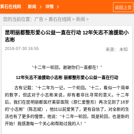
黄石在线网
新闻
详情
返回上页
您的当前位置：
广告
>
黄石在线网
>
新闻
>
昆明丽都整形爱心公益一直在行动 12年矢志不渝援助小
志彬
2018-07-30 16:55
来源： 未知
“十二年一轮回，谢谢你们一直都在！”
12
年矢志不渝援助小志彬
丽都整形爱心公益一直在行动
古有记载：“十二年为一记，一个轮回。”十二，看似一个简单
的数字，但这对于小志彬来说，却有着非比寻常的意义。十二年
后，我们在昆明丽都医疗美容医院（原仁爱整形）再次见到了
18
岁
的“小志彬”（陈志斌），他比以前爱笑了，更有自信了，对全新的生
活也有了更多的憧憬，他说：“十二年一轮回，既是轮回，也是新的
开始！我感激每一个关心和帮助过我的人！”