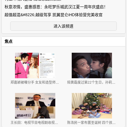
秋意浓情，盛惠感恩：永旺梦乐城武汉江夏一周年庆盛启！
超值超混&#8226;越级驾享 凯翼昆仑iHD体验营完美收官
进入该频道
焦点
郑嘉颖被曝分手 女友和造型师互喊宝贝
陪黄磊度过第22个生日，孙莉献上甜蜜一吻
王长田：电视节目电视剧收视率90%以上是假的
陈浩民一家布置圣诞树 四个孩子坐一地