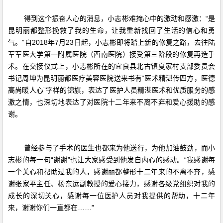
得到这个振奋人心的消息，小志彬难掩心中的激动和感激：“是
昆明丽都整形挽救了我的生命，让我重新找回了生活的信心和勇
气。”自2018年7月23日起，小志彬即将踏上新的修复之路，去往陆
军军医大学第一附属医院（西南医院）接受第三阶段的修复再造手
术。在交接仪式上，小志彬所在的宜良县北古镇夏家村支部委员会
书记周坤为昆明丽都医疗美容医院送来书有“医术精湛传四方，医德
高尚暖人心”字样的锦旗，表达了医护人员精湛医术和优质服务的感
激之情，也深切地表达了对医院十二年来不离不弃和爱心援助的感
谢。
曾经参与了手术的医生也都来为他送行，为他加油鼓劲，而小
志彬的每一句“谢谢”也让大家感受到他发自内心的感动。“我感谢每
一个关心和帮助过我的人，感谢丽都整形十二年来的不离不弃，感
谢张家平主任、杨东运副教授的爱心接力，感谢各级党组织对我的
成长的深切关心，感谢每一位医护人员对我提供的帮助，十二年
来，谢谢你们一直都在……”