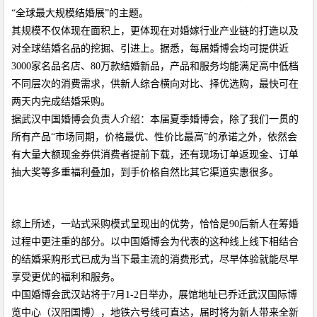
“全球最大规模结婚展”的主题。
其规模不仅体现在面积上，更体现在对婚嫁行业产业链的打造以及
对全球
结婚名品的挖掘
、
引进上
。据悉，
每届婚博会
均可提供近
3000家名品名店、80万款结婚新品，产品和服务均能满足高中低档
不同层次的消费需求，供新人综合横向对比、择优选购，最快可在
两天
内完成结婚采购
。
据武汉中国婚博会负责人介绍
：本届夏季婚博会，除了我们一贯的
所有产品“市场同期，价格最优、性价比最高”的承诺之外，依然会
有大量大额现金券供消费者提前下载，还有现场订单返现金、订单
抽大奖等多重福利叠加，到手价格自然比其它渠道实惠很多。
综上所述，一站式采购模式呈现出的优势，恰恰是90后新人在筹婚
过程中更注重的部分。
以中国婚博会为代表的
这种线上线下相结合
的
结
婚采购形式
已成为当下最
主流
的
消费形式
，
尽早体验
就能
尽早
享受更优的福利和服务
。
中国婚博会武汉站将于
7月1-2日举办，展馆地址已乔迁武汉国际博
览中心（汉阳国博），地铁六号线可直达，届时将为新人带来全新