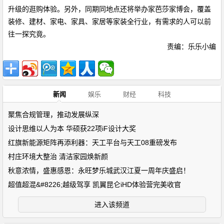
升级的逛购体验。另外，同期同地点还将举办家芭莎家博会，覆盖
装修、建材、家电、家具、家居等家装全行业，有需求的人可以前
往一探究竟。
责编：乐乐小编
新闻
娱乐
财经
科技
聚焦合规管理，推动发展纵深
设计思维以人为本 华硕获22项iF设计大奖
红旗新能源矩阵再添利器：天工平台与天工08重磅发布
村庄环境大整治 清洁家园焕新颜
秋意浓情，盛惠感恩：永旺梦乐城武汉江夏一周年庆盛启！
超值超混&#8226;越级驾享 凯翼昆仑iHD体验营完美收官
进入该频道