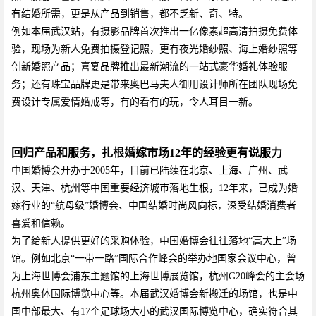
有结婚所需
，更是从产品到销售，都不乏新、奇、特。
例如本届武汉站，有摄影品牌首次推出一亿像素超高清拍摄免费体
验，现场为新人免费拍摄登记照，更有夜光婚纱照、海上婚纱照等
创新婚照产品；喜宴品牌推出最新
潮流的一站式
豪华
婚礼体验服
务
；还有珠宝品牌更是带来奥巴马夫人御用设计师所在团队现场免
费设计专属爱情婚戒等，有的看有的玩，令人耳目一新。
回归产品和服务，扎根婚嫁市场12年的经验更有说服力
中国婚博会
开办
于
2005年，目前已陆续在北京、上海、广州、武
汉、天津、杭州等中国重要经济城市落地生根，12年来，已成为婚
嫁行业的“航母级”婚博会、中国结婚时尚风向标，深受结婚消费者
喜爱和信赖。
为了给新人提供更好的采购体验，中国婚博会往往落地“高大上”场
馆。例如北京“一带一路”国际合作峰会的举办地国家会议中心，曾
为上海世博会浦东主题馆的上海世博展览馆，杭州G20峰会的主会场
杭州奥体国际博览中心等。本届武汉婚博会新搬迁的场馆，也是中
国中部最大、有17个足球场大小的武汉国际博览中心，确实符合其