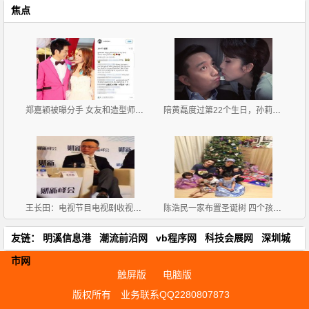
焦点
郑嘉颖被曝分手 女友和造型师互喊宝贝
陪黄磊度过第22个生日，孙莉献上甜蜜一吻
王长田：电视节目电视剧收视率90%以上是假的
陈浩民一家布置圣诞树 四个孩子坐一地
友链：
明溪信息港
潮流前沿网
vb程序网
科技会展网
深圳城
市网
触屏版
电脑版
版权所有
业务联系QQ2280807873