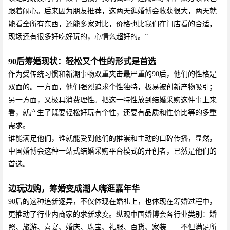
跟着闹心。后来因为朋友推荐，这两天逛婚博会收获很大，两天就
能看全所有东西，还能多家对比，价格也比我们在门店看的合适，
现场还有很多好吃好玩的，心情么超好的。”
90后筹婚现状：轻松又个性的形式是首选
作为受传统习惯和新潮事物双重夹击最严重的90后，
他们的性格是
双面的。一方面，他们强烈追求个性独特，极易被创新产物吸引；
另一方面，又极具消费理性。把这一特性放到结婚采购这件事上来
看，就产生了既要轻松好玩有个性，还要有品质和性价比等的多重
需求。
谁能满足他们
，
谁就能受到
他们的推崇和主动的口碑传播，显然，
中国婚博会这种一站式结婚采购平台模式的开创者，已然是他们的
首选。
边玩边购，筹婚变成潮人嗨逛嘉年华
90后的这种
追新逐异，不仅
体现在婚礼上
，
也体现在筹婚过程中
，
更推动了行业内商家的求新求变
。
纵观中国婚博会
各
行业类别
：婚
照、旅游、喜宴、婚庆、珠宝、礼服、百货、家装
……不但满足所