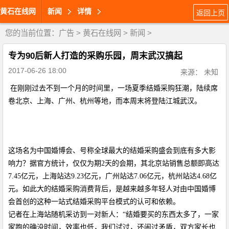
黄石在线网
新闻
详情
返回上页
您的当前位置：
广告
>
黄石在线网
>
新闻
>
专为90后新人打造的采购乐园，周末武汉搞起
2017-06-26 18:00
来源： 未知
在刚刚过去不到一个月的时间里，一场夏季结婚采购狂潮，陆续席
卷北京、上海、广州、杭州等地，而本周末将登陆江城武汉。
这场名为中国婚博会、号称全球最大的结婚采购盛会到底有多大影
响力？据官方统计，仅仅为期2天的会期，其北京站销售总额即高达
7.45亿元，上海站达
9.23
亿元，广州站达
7.06
亿元
，杭州站达
4.68
亿
元。
如此大的结婚
采购
消费背后
，是越来越多年轻人对由中国婚博
会首创的这种一站式结婚采购平台模式的认可和依赖。
记者在
上海站
随机采访到一对新人：“结婚要买的东西太多了，一家
家跑的确没时间，效率也低，我们试过，还闹过矛盾，双方家长也